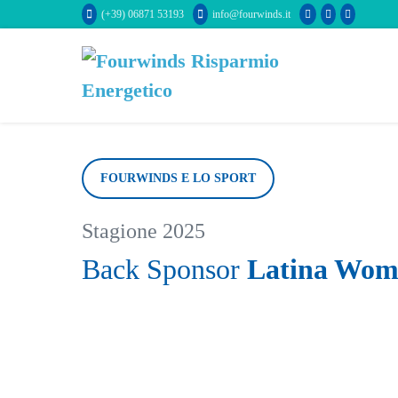
Salta
(+39) 06871 53193
info@fourwinds.it
al
contenuto
FOURWINDS
E LO SPORT
Stagione 2025
Back Sponsor
Latina Wom