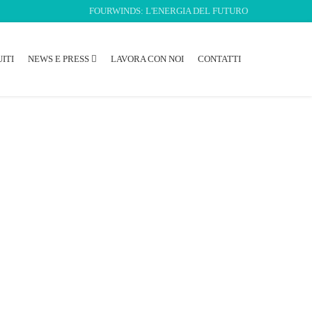
FOURWINDS: L'ENERGIA DEL FUTURO
ITI
NEWS E PRESS
LAVORA CON NOI
CONTATTI