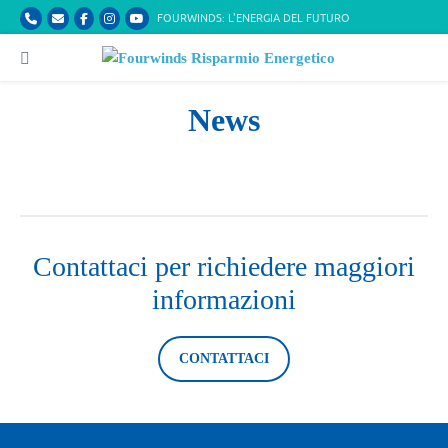
Salta
FOURWINDS: L'ENERGIA DEL FUTURO
al
contenuto
Attiva/disattiva
menu
News
Contattaci per richiedere maggiori
informazioni
CONTATTACI