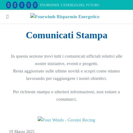
Salta
FOURWINDS: L'ENERGIA DEL FUTURO
al
contenuto
Attiva/disattiva
menu
Comunicati Stampa
In questa sezione trovi tutti i comunicati ufficiali relativi alle
nostre iniziative, eventi e progetti.
Resta aggiornato sulle ultime novità e scopri come stiamo
lavorando per raggiungere i nostri obiettivi.
Per richieste stampa o ulteriori informazioni, non esitare a
contattarci.
19 Marzo 2025